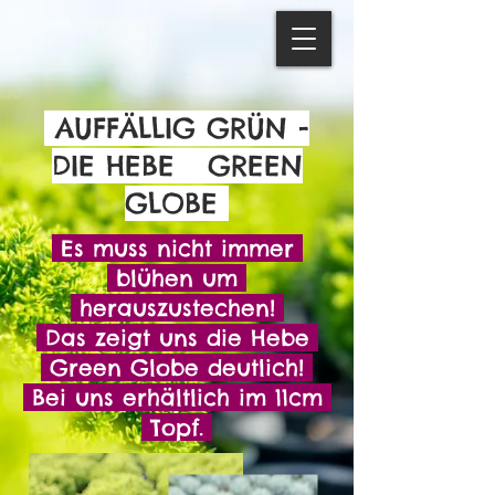
AUFFÄLLIG GRÜN -
DIE HEBE GREEN
GLOBE
Es muss nicht immer
blühen um
herauszustechen!
Das zeigt uns die Hebe
Green Globe deutlich!
Bei uns erhältlich im 11cm
Topf.