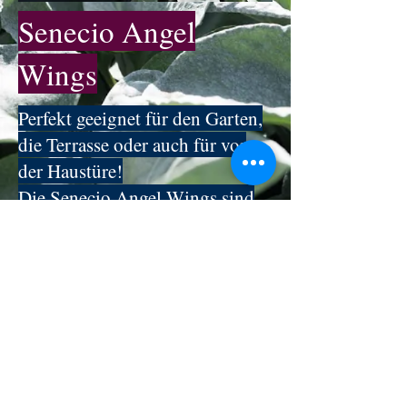
Senecio Angel
Wings
Perfekt geeignet für den Garten,
die Terrasse oder auch für vor
der Haustüre!
Die Senecio Angel Wings sind
Winterhart und stechen durch
Ihre auffällig großen
silberfarbigen Blätter richtig ins
Auge! Die Pflanze ist halt ein
richtiger Hingucker!
Wir bieten die Angel Wings im 11cm
und 15cm Topf an.